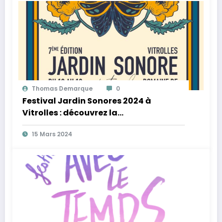
Thomas Demarque
0
Festival Jardin Sonores 2024 à
Vitrolles : découvrez la
programmation et les informations
15 Mars 2024
sur la billetterie